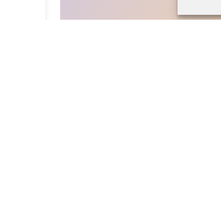
Liens rapides
Rés
.c@gmail.com
Nos sports
Inscription
8
Nous sponsoriser