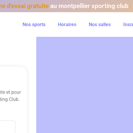
e d'essai gratuite
au montpellier sporting club
Nos sports
Horaires
Nos salles
Insc
ite et pour
ting Club.